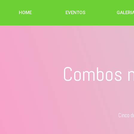
HOME
EVENTOS
GALERI
Combos n
Cinco d